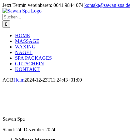
Zum
Jetzt Termin vereinbaren: 0641 9844 074
|
kontakt@sawan-spa.de
Inhalt
Facebook
Instagram
springen
Suche
nach:
HOME
MASSAGE
WAXING
NÄGEL
SPA PACKAGES
GUTSCHEIN
KONTAKT
AGB
Heim
2024-12-23T11:24:43+01:00
Sawan Spa
Stand: 24. Dezember 2024