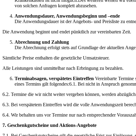
Krankenkassen ist nicht möglich.Des weiteren weisen wir eben
von solchen Anfragen komplett abzusehen.
Anwendungsdauer, Anwendungsbeginn und –ende
Die Anwendungsdauer ist der Angebots- und Preisliste zu ent
Die Anwendung beginnt und endet pünktlich zur vereinbarten Zeit.
Abrechnung und Zahlung
Die Abrechnung erfolgt stets auf Grundlage der aktuellen Angeb
Sämtliche Preise enthalten die gesetzliche Umsatzsteuer.
Alle Leistungen sind unmittelbar nach Erbringung zu bezahlen.
Terminabsagen, verspätetes Eintreffen
Vereinbarte Termine 
eines Termins gilt folgendes:6.1. Bei nicht in Anspruch genomm
6.2. Termine die wir nicht weiter vergeben können, werden abzüglich 
6.3. Bei verspätetem Eintreffen wird die volle Anwendungszeit ber
6.4. Wir behalten uns vor Termine nur nach entsprechender Vorausz
7. Geschenkgutscheine und Aktions-Angebote
7.1. Bei Geschenkgutscheine gilt die gesetzliche Frist zur Einlösung, 