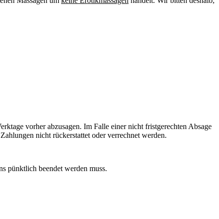
botenen Massagen um
keine Erotikmassagen
handelt. Wir bitten deshalb,
rktage vorher abzusagen. Im Falle einer nicht fristgerechten Absage
 Zahlungen nicht rückerstattet oder verrechnet werden.
ns pünktlich beendet werden muss.