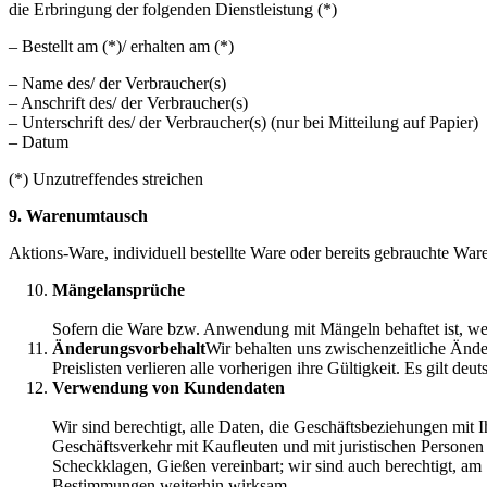
die Erbringung der folgenden Dienstleistung (*)
– Bestellt am (*)/ erhalten am (*)
– Name des/ der Verbraucher(s)
– Anschrift des/ der Verbraucher(s)
– Unterschrift des/ der Verbraucher(s) (nur bei Mitteilung auf Papier)
– Datum
(*) Unzutreffendes streichen
9. Warenumtausch
Aktions-Ware, individuell bestellte Ware oder bereits gebrauchte Wa
Mängelansprüche
Sofern die Ware bzw. Anwendung mit Mängeln behaftet ist, werd
Änderungsvorbehalt
Wir behalten uns zwischenzeitliche Än
Preislisten verlieren alle vorherigen ihre Gültigkeit. Es gilt d
Verwendung von Kundendaten
Wir sind berechtigt, alle Daten, die Geschäftsbeziehungen mit
Geschäftsverkehr mit Kaufleuten und mit juristischen Personen d
Scheckklagen, Gießen vereinbart; wir sind auch berechtigt, a
Bestimmungen weiterhin wirksam.