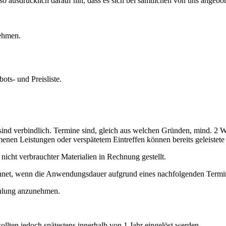
so ausdrücklich darauf hin, dass es sich bei sämtlichen von uns ange
nehmen.
ots- und Preisliste.
sind verbindlich. Termine sind, gleich aus welchen Gründen, mind. 2 We
enen Leistungen oder verspätetem Eintreffen können bereits geleistete
nicht verbrauchter Materialien in Rechnung gestellt.
echnet, wenn die Anwendungsdauer aufgrund eines nachfolgenden Termi
ahlung anzunehmen.
sollten jedoch spätestens innerhalb von 1 Jahr eingelöst werden.