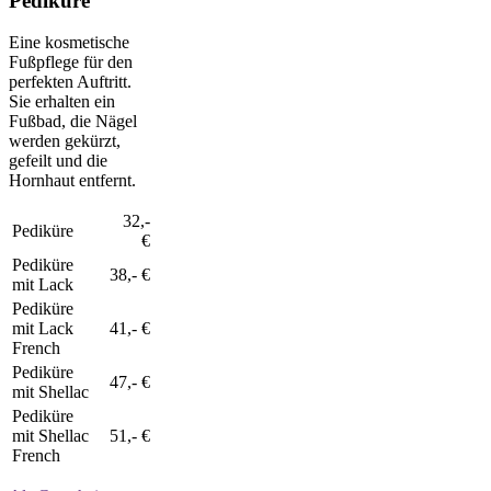
Pediküre
Eine kosmetische
Fußpflege für den
perfekten Auftritt.
Sie erhalten ein
Fußbad, die Nägel
werden gekürzt,
gefeilt und die
Hornhaut entfernt.
32,-
Pediküre
€
Pediküre
38,- €
mit Lack
Pediküre
mit Lack
41,- €
French
Pediküre
47,- €
mit Shellac
Pediküre
mit Shellac
51,- €
French