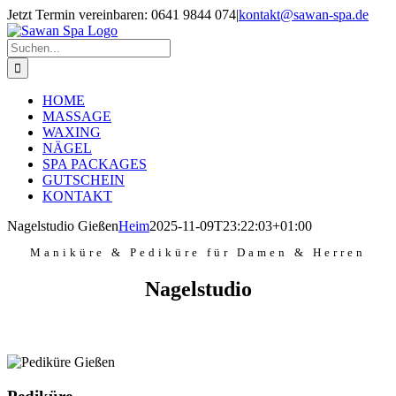
Zum
Jetzt Termin vereinbaren: 0641 9844 074
|
kontakt@sawan-spa.de
Inhalt
Facebook
Instagram
springen
Suche
nach:
HOME
MASSAGE
WAXING
NÄGEL
SPA PACKAGES
GUTSCHEIN
KONTAKT
Nagelstudio Gießen
Heim
2025-11-09T23:22:03+01:00
Maniküre & Pediküre für Damen & Herren
Nagelstudio