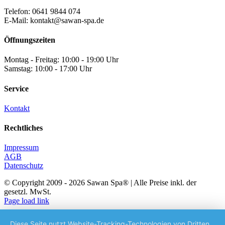
Telefon: 0641 9844 074
E-Mail: kontakt@sawan-spa.de
Öffnungszeiten
Montag - Freitag: 10:00 - 19:00 Uhr
Samstag: 10:00 - 17:00 Uhr
Service
Kontakt
Rechtliches
Impressum
AGB
Datenschutz
© Copyright 2009 -
2026 Sawan Spa® | Alle Preise inkl. der
gesetzl. MwSt.
Facebook
Instagram
Page load link
Nach
oben
Diese Seite nutzt Website-Tracking-Technologien von Dritten,