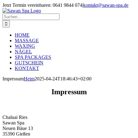
Zum
Jetzt Termin vereinbaren: 0641 9844 074
|
kontakt@sawan-spa.de
Inhalt
Facebook
Instagram
springen
Suche
nach:
HOME
MASSAGE
WAXING
NÄGEL
SPA PACKAGES
GUTSCHEIN
KONTAKT
Impressum
Heim
2025-04-24T18:46:43+02:00
Impressum
Chaluai Ries
Sawan Spa
Neuen Bäue 13
35390 Gießen