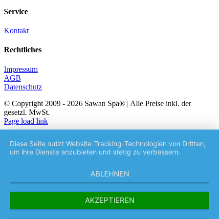
Service
Kontakt
Rechtliches
Impressum
AGB
Datenschutz
© Copyright 2009 -
2026 Sawan Spa® | Alle Preise inkl. der
gesetzl. MwSt.
Facebook
Instagram
Page load link
Nach
oben
Diese Seite nutzt Website-Tracking-Technologien von Dritten,
um ihre Dienste anzubieten und stetig zu verbessern.
ABLEHNEN
AKZEPTIEREN