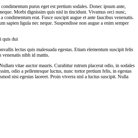
 In condimentum purus eget est pretium sodales. Donec ipsum ante,
neque. Morbi dignissim quis nisl in tincidunt. Vivamus orci nunc,
, a condimentum erat. Fusce suscipit augue et ante faucibus venenatis.
etium sapien ligula nec neque. Suspendisse non augue a enim semper
i quis dui
nvallis lectus quis malesuada egestas. Etiam elementum suscipit felis
 venenatis nibh id mattis.
Nullam vitae auctor mauris. Curabitur rutrum placerat odio, in sodales
sim, odio a pellentesque luctus, nunc tortor pretium felis, in egestas
mod nisi egestas laoreet. Proin viverra nisl a luctus suscipit. Nulla