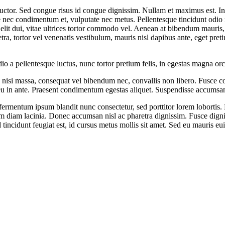
s auctor. Sed congue risus id congue dignissim. Nullam et maximus est.
e nec condimentum et, vulputate nec metus. Pellentesque tincidunt odio 
ue elit dui, vitae ultrices tortor commodo vel. Aenean at bibendum mauris
ra, tortor vel venenatis vestibulum, mauris nisl dapibus ante, eget pr
 a pellentesque luctus, nunc tortor pretium felis, in egestas magna orc
 nisi massa, consequat vel bibendum nec, convallis non libero. Fusce co
 eu in ante. Praesent condimentum egestas aliquet. Suspendisse accumsan
ermentum ipsum blandit nunc consectetur, sed porttitor lorem lobortis. 
im diam lacinia. Donec accumsan nisl ac pharetra dignissim. Fusce dignis
incidunt feugiat est, id cursus metus mollis sit amet. Sed eu mauris euis