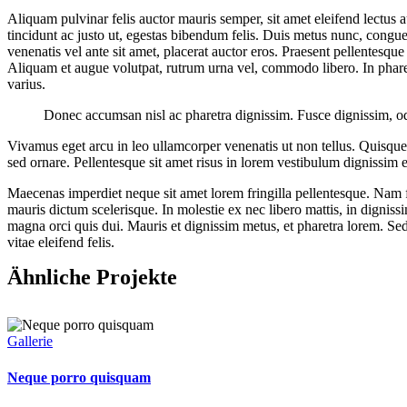
A
liquam pulvinar felis auctor mauris semper, sit amet eleifend lectu
tincidunt ac justo ut, egestas bibendum felis. Duis metus nunc, congu
venenatis vel ante sit amet, placerat auctor eros. Praesent pellentesq
Aliquam et augue volutpat, rutrum urna vel, commodo libero. In pharet
varius.
Donec accumsan nisl ac pharetra dignissim. Fusce dignissim, odio
Vivamus eget arcu in leo ullamcorper venenatis ut non tellus. Quisque
sed ornare. Pellentesque sit amet risus in lorem vestibulum dignissim
Maecenas imperdiet neque sit amet lorem fringilla pellentesque. Nam f
mauris dictum scelerisque. In molestie ex nec libero mattis, in digniss
magna orci quis dui. Mauris et dignissim metus, et pharetra lorem. Sed t
vitae eleifend felis.
Ähnliche Projekte
Gallerie
Neque porro quisquam