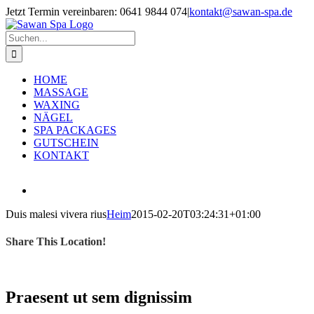
Zum
Jetzt Termin vereinbaren: 0641 9844 074
|
kontakt@sawan-spa.de
Inhalt
Facebook
Instagram
springen
Suche
nach:
HOME
MASSAGE
WAXING
NÄGEL
SPA PACKAGES
GUTSCHEIN
KONTAKT
View
Larger
Duis malesi vivera rius
Heim
2015-02-20T03:24:31+01:00
Image
Share This Location!
Praesent ut sem dignissim